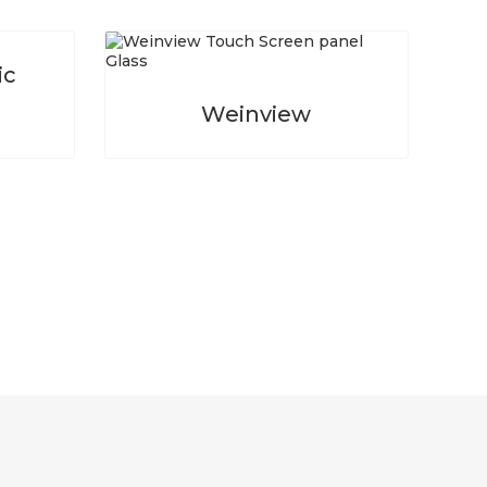
ic
Weinview