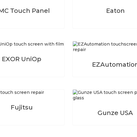
MC Touch Panel
Eaton
EXOR UniOp
EZAutomatio
Fujitsu
Gunze USA