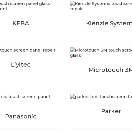
KEBA
Kienzle Syste
Liyitec
Microtouch 3
Parker
Panasonic