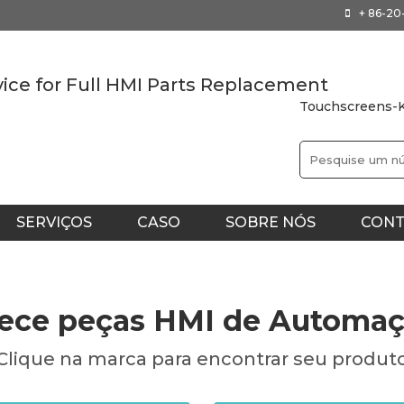
+ 86-2
vice for Full HMI Parts Replacement
Touchscreens-K
SERVIÇOS
CASO
SOBRE NÓS
CONT
AN
ece peças HMI de Automaçã
Clique na marca para encontrar seu produt