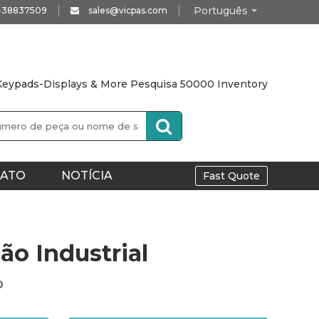
Português
0-38837509
sales@vicpas.com
eypads-Displays & More Pesquisa 50000 Inventory
ATO
NOTÍCIA
Fast Quote
o Industrial
o