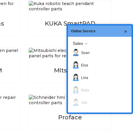
ms
KUKA SmartPAD
Online Service
Sales
Sean
Elva
M
Mitsubishi
Lina
Bella
Vito
Proface