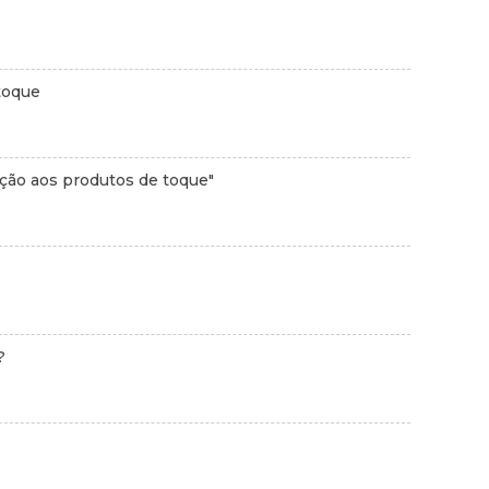
 toque
ação aos produtos de toque"
?