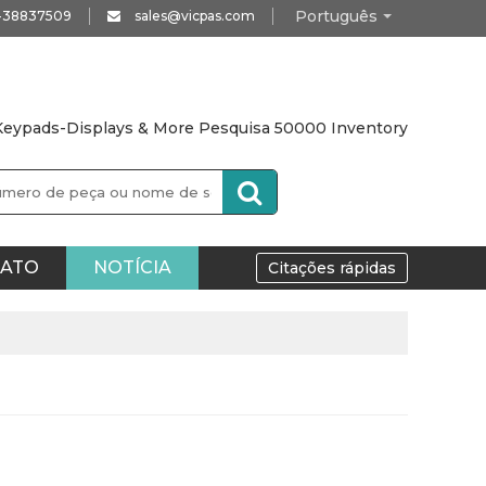
Português
0-38837509
sales@vicpas.com
eypads-Displays & More Pesquisa 50000 Inventory
ATO
NOTÍCIA
Citações rápidas