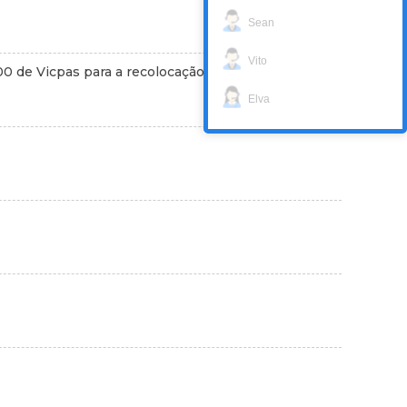
Sean
Vito
0 de Vicpas para a recolocação?
Elva