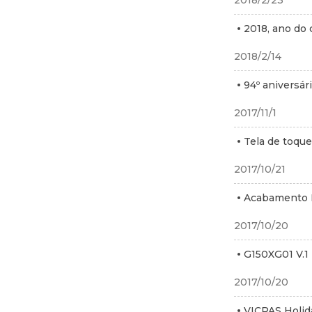
2018/2/23
2018, ano do c
2018/2/14
94º aniversár
2017/11/1
Tela de toqu
2017/10/21
Acabamento H
2017/10/20
G150XG01 V.1
2017/10/20
VICPAS Holid