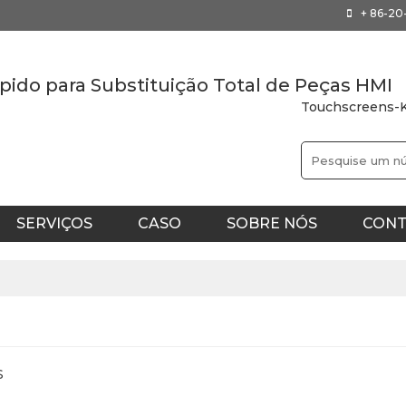
+ 86-2
pido para Substituição Total de Peças HMI
Touchscreens-K
SERVIÇOS
CASO
SOBRE NÓS
CONT
AN
S