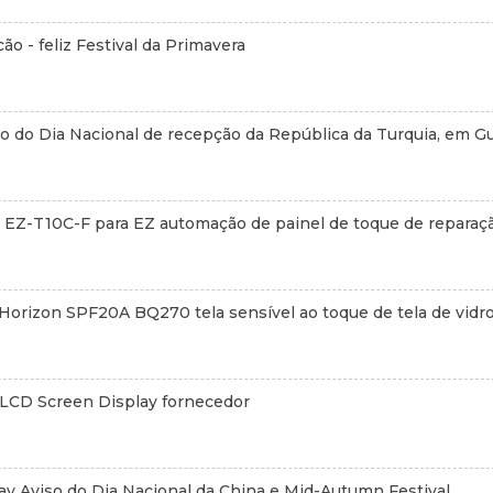
ão - feliz Festival da Primavera
io do Dia Nacional de recepção da República da Turquia, em 
e EZ-T10C-F para EZ automação de painel de toque de reparaç
orizon SPF20A BQ270 tela sensível ao toque de tela de vidr
 LCD Screen Display fornecedor
ay Aviso do Dia Nacional da China e Mid-Autumn Festival