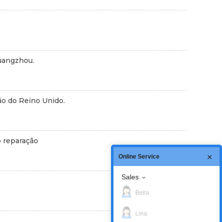
Guangzhou.
ão do Reino Unido.
o reparação
Online Service
Sales
Bella
Lina