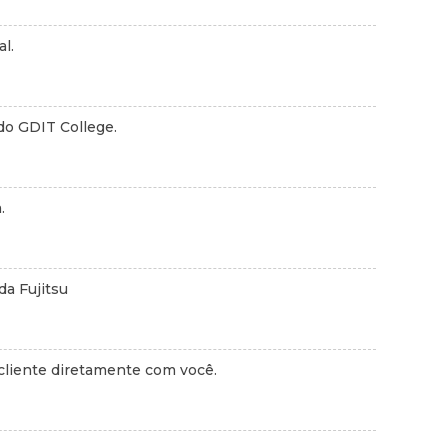
l.
do GDIT College.
.
da Fujitsu
 cliente diretamente com você.