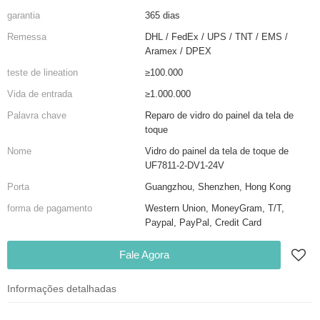
garantia
365 dias
Remessa
DHL / FedEx / UPS / TNT / EMS /
Aramex / DPEX
teste de lineation
≥100.000
Vida de entrada
≥1.000.000
Palavra chave
Reparo de vidro do painel da tela de
toque
Nome
Vidro do painel da tela de toque de
UF7811-2-DV1-24V
Porta
Guangzhou, Shenzhen, Hong Kong
forma de pagamento
Western Union, MoneyGram, T/T,
Paypal, PayPal, Credit Card
Fale Agora
Informações detalhadas