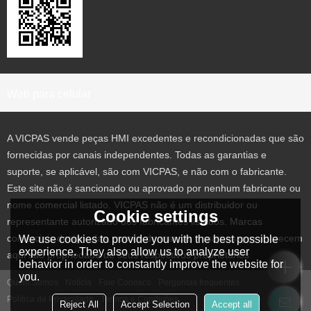
Web para celular
A VICPAS vende peças HMI excedentes e recondicionadas que são
fornecidas por canais independentes. Todas as garantias e
suporte, se aplicável, são com VICPAS, e não com o fabricante.
Este site não é sancionado ou aprovado por nenhum fabricante ou
nome comercial listado. VICPAS não é um distribuidor ou
Cookie settings
representante autorizado dos fabricantes listados. Marcas
comerciais designadas, nomes de marcas e marcas que aparecem
We use cookies to provide you with the best possible
experience. They also allow us to analyze user
aqui são propriedade de seus respectivos proprietários
behavior in order to constantly improve the website for
you.
Quem Somos
Notícia
Fale Conosco
Perguntas frequentes
Política de Privacidade
Termos e Condições
Reject All
Accept Selection
Accept all