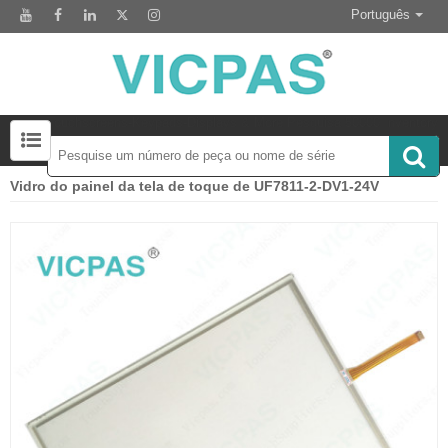
Português
Touchscreens-Keypads-Displays & More Pesquisa 50000 Inventory
Vidro do painel da tela de toque de UF7811-2-DV1-24V
Acessório para substituição de tela sensível ao toque
Módulo de display LCD para substituição do painel HMI