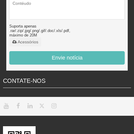
Suporta apenas
.rar/.zip/.jpg/.png/.gif/.doc/.xls/.pdf,
máximo de 20M
Acessórios
Envie notícia
CONTATE-NOS