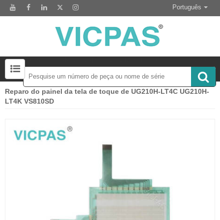
Português
Touchscreens-Keypads-Displays & More Pesquisa 50000 Inventory
Reparo do painel da tela de toque de UG210H-LT4C UG210H-
Acessório para substituição de tela sensível ao toque
Módulo de display LCD para substituição do painel HMI
LT4K VS810SD