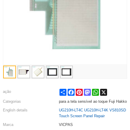
Share
Facebook
Pinterest
Mastodon
WhatsApp
X
ação
Categorias
para a tela sensível ao toque Fuji Hakko
English details
UG210H-LT4C UG210H-LT4K VS810SD
Touch Screen Panel Repair
Marca
VICPAS