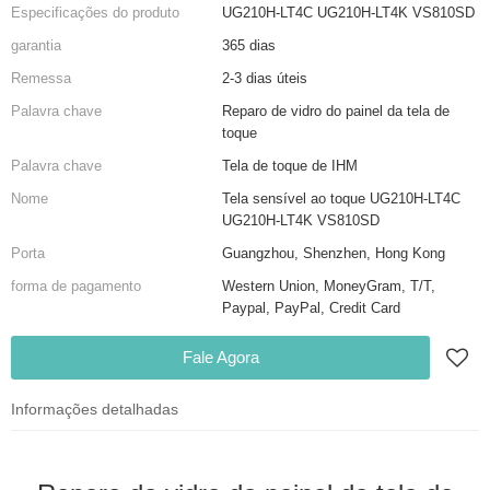
Especificações do produto
UG210H-LT4C UG210H-LT4K VS810SD
garantia
365 dias
Remessa
2-3 dias úteis
Palavra chave
Reparo de vidro do painel da tela de
toque
Palavra chave
Tela de toque de IHM
Nome
Tela sensível ao toque UG210H-LT4C
UG210H-LT4K VS810SD
Porta
Guangzhou, Shenzhen, Hong Kong
forma de pagamento
Western Union, MoneyGram, T/T,
Paypal, PayPal, Credit Card
Fale Agora
Informações detalhadas