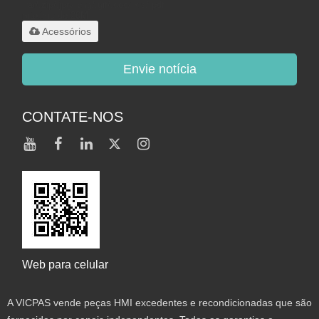
.rar/.zip/.jpg/.png/.gif/.doc/.xls/.pdf,
máximo de 20M
Acessórios
Envie notícia
CONTATE-NOS
Web para celular
A VICPAS vende peças HMI excedentes e recondicionadas que são