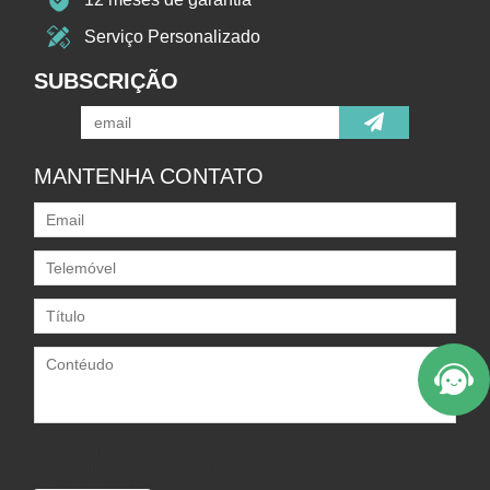
Serviço Personalizado
SUBSCRIÇÃO
MANTENHA CONTATO
Suporta apenas
.rar/.zip/.jpg/.png/.gif/.doc/.xls/.pdf,
máximo de 20M